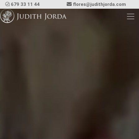
679 33 11 44
flores@judithjorda.com