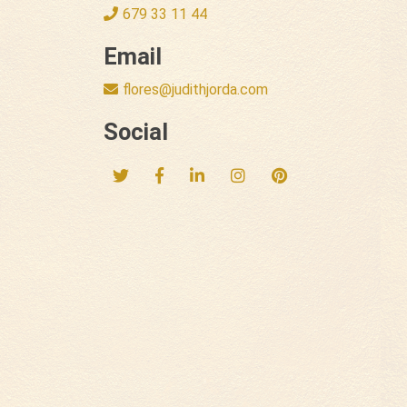
679 33 11 44
Email
flores@judithjorda.com
Social