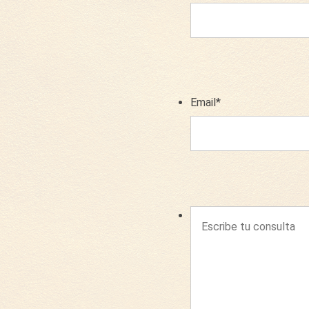
Email
*
Escribe
tu
consulta