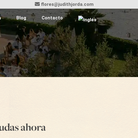
flores@judithjorda.com
á
Blog
Contacto
dudas ahora