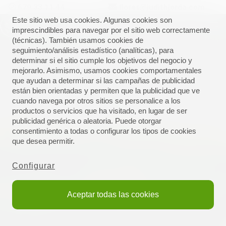
679 33 11 44
flores@judithjorda.com