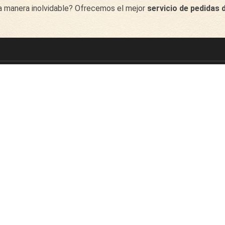
na manera inolvidable? Ofrecemos el mejor
servicio de pedidas
flores@judithjorda.com
 Nosotros
Servicios
Ciudades
Prensa y
Bodas
Girona
Testimonios
Eventos
Sitges
Sobre Judith
Plantas
Cadaqués
Jordá
Jardín vertical
Blog