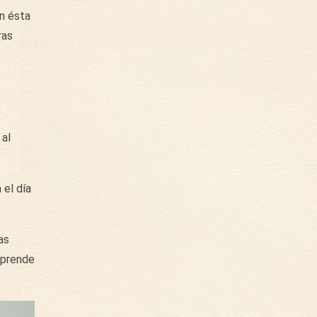
en ésta
ras
 al
 el día
as
rprende