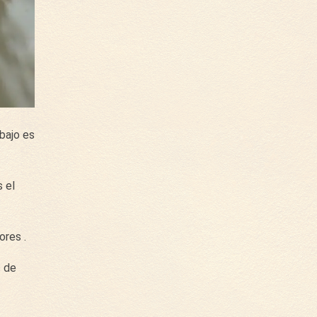
bajo es
 el
ores .
 de