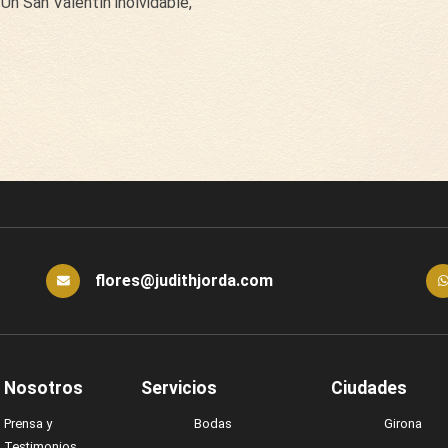
Un San Valentín inolvidable,
flores@judithjorda.com
 Nosotros
Servicios
Ciudades
Prensa y
Bodas
Girona
Testimonios