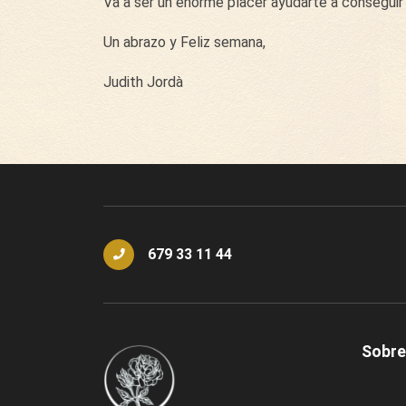
Va a ser un enorme placer ayudarte a conseguir 
Un abrazo y Feliz semana,
Judith Jordà
679 33 11 44
Sobre