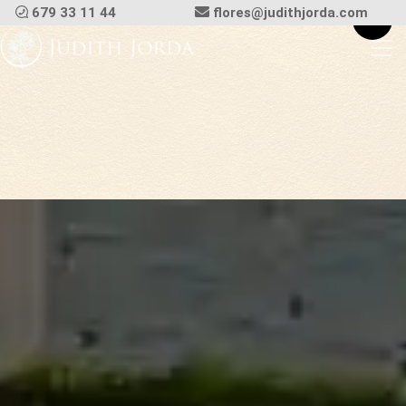
679 33 11 44
flores@judithjorda.com