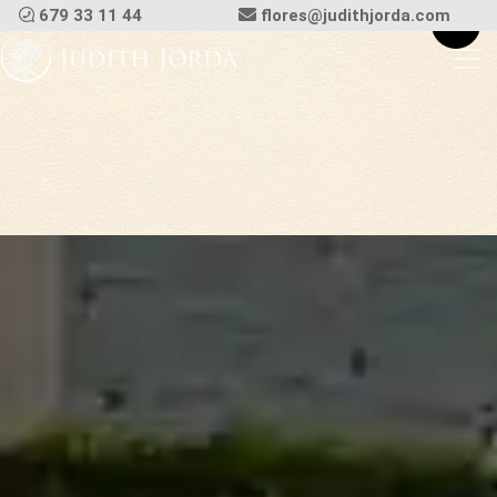
679 33 11 44
flores@judithjorda.com