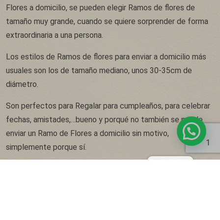
Flores a domicilio, se pueden elegir Ramos de flores de
tamaño muy grande, cuando se quiere sorprender de forma
extraordinaria a una persona.
Los estilos de Ramos de flores para enviar a domicilio más
usuales son los de tamaño mediano, unos 30-35cm de
diámetro.
Son perfectos para Regalar para cumpleaños, para celebrar
fechas, amistades,…bueno y porqué no también se puede
enviar un Ramo de Flores a domicilio sin motivo,
1
simplemente porque sí.
También tenemos la opción de
enviar un ramo de flores a
domicilio
minimalista, como un pequeño detalle. Tenemos
muchas opciones para ésta modalidad, 2 o 3 flores
principales con un acompañamiento de verde y tendremos