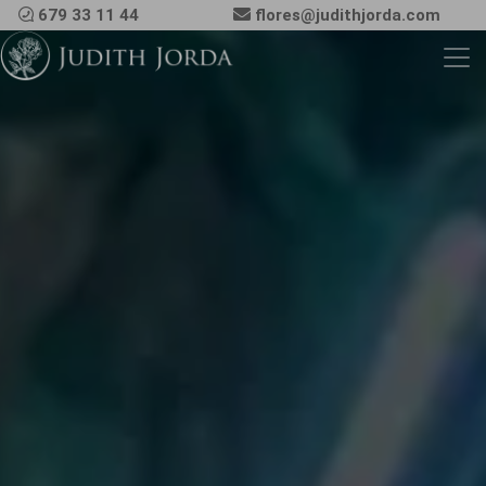
679 33 11 44
flores@judithjorda.com